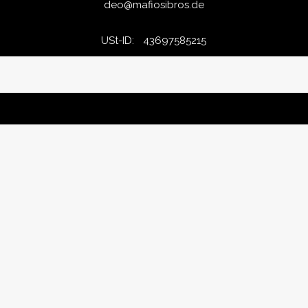
deo@mafiosibros.de
USt-ID: 43697585215