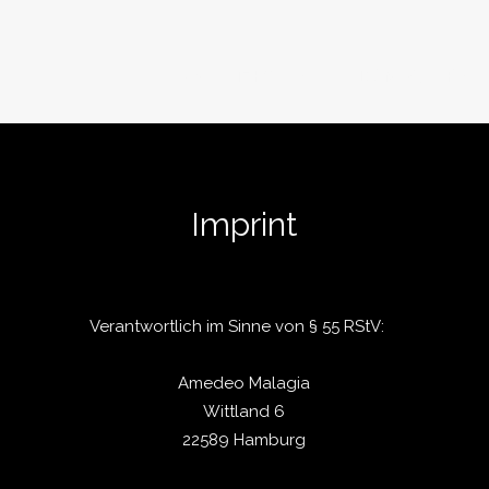
мΛιη
I∏FΘ
ʍu$ιc
ĎĴ-Мĭҳĕš
Ĥăɱρ
Imprint
Verantwortlich im Sinne von § 55 RStV:
Amedeo Malagia
Wittland 6
22589 Hamburg